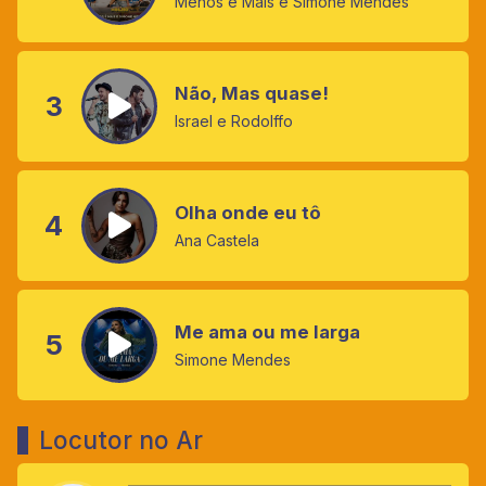
Menos é Mais e Simone Mendes
Não, Mas quase!
3
Israel e Rodolffo
Olha onde eu tô
4
Ana Castela
Me ama ou me larga
5
Simone Mendes
Locutor no Ar