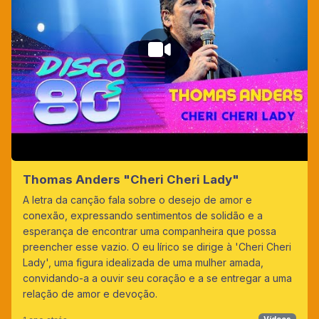
Thomas Anders "Cheri Cheri Lady"
A letra da canção fala sobre o desejo de amor e
conexão, expressando sentimentos de solidão e a
esperança de encontrar uma companheira que possa
preencher esse vazio. O eu lírico se dirige à 'Cheri Cheri
Lady', uma figura idealizada de uma mulher amada,
convidando-a a ouvir seu coração e a se entregar a uma
relação de amor e devoção.