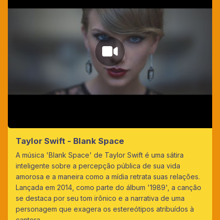
Taylor Swift - Blank Space
A música 'Blank Space' de Taylor Swift é uma sátira
inteligente sobre a percepção pública de sua vida
amorosa e a maneira como a mídia retrata suas relações.
Lançada em 2014, como parte do álbum '1989', a canção
se destaca por seu tom irônico e a narrativa de uma
personagem que exagera os estereótipos atribuídos à
cantora.