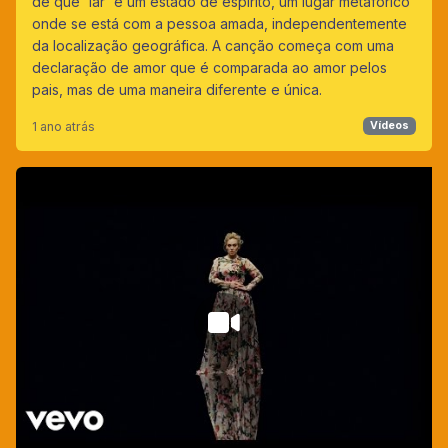
de que 'lar' é um estado de espírito, um lugar metafórico
onde se está com a pessoa amada, independentemente
da localização geográfica. A canção começa com uma
declaração de amor que é comparada ao amor pelos
pais, mas de uma maneira diferente e única.
1 ano atrás
Vídeos