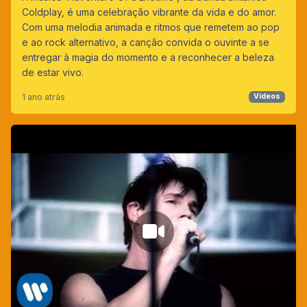
Coldplay, é uma celebração vibrante da vida e do amor.
Com uma melodia animada e ritmos que remetem ao pop
e ao rock alternativo, a canção convida o ouvinte a se
entregar à magia do momento e a reconhecer a beleza
de estar vivo.
1 ano atrás
Vídeos