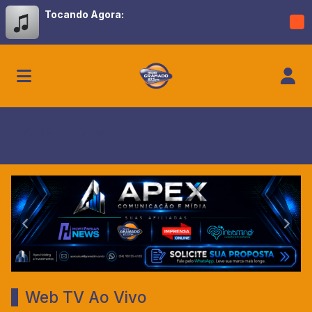
Tocando Agora:
ADS 2 Topo
Gramado FM
Anterior
Próx
Web TV Ao Vivo