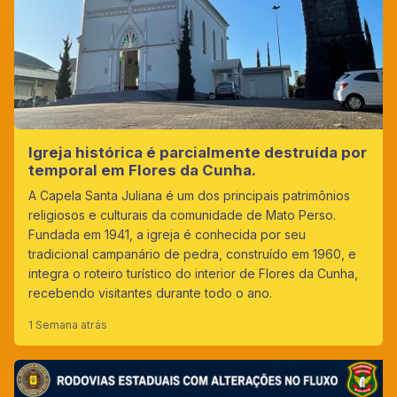
Igreja histórica é parcialmente destruída por
temporal em Flores da Cunha.
A Capela Santa Juliana é um dos principais patrimônios
religiosos e culturais da comunidade de Mato Perso.
Fundada em 1941, a igreja é conhecida por seu
tradicional campanário de pedra, construído em 1960, e
integra o roteiro turístico do interior de Flores da Cunha,
recebendo visitantes durante todo o ano.
1 Semana atrás