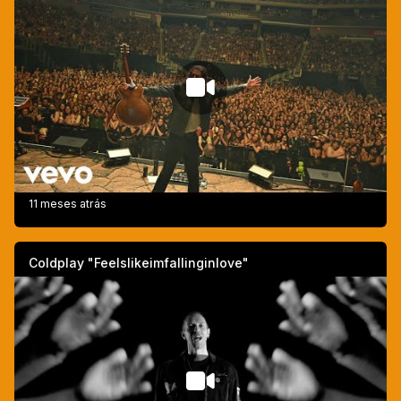
11 meses atrás
Coldplay "Feelslikeimfallinginlove"